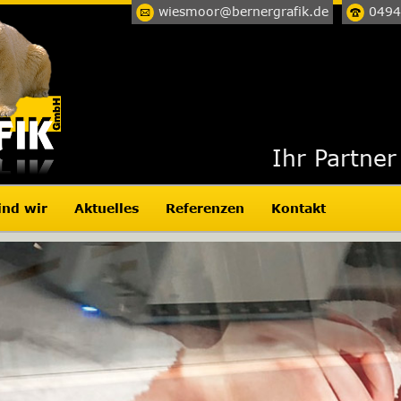
wiesmoor@bernergrafik.de
0494
Ihr Partner
ind wir
Aktuelles
Referenzen
Kontakt