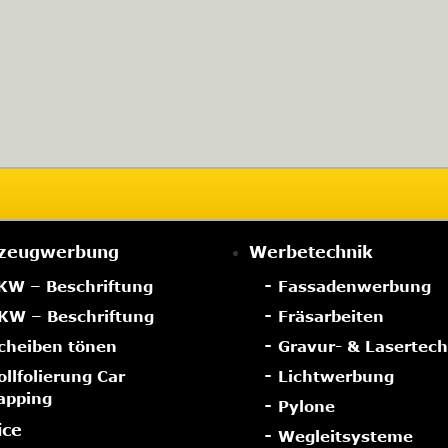
zeugwerbung
Werbetechnik
KW – Beschriftung
Fassadenwerbung
KW – Beschriftung
Fräsarbeiten
cheiben tönen
Gravur- & Lasertech
ollfolierung Car
Lichtwerbung
apping
Pylone
ice
Wegleitsysteme