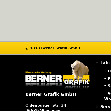
© 2020 Berner Grafik GmbH
Fahr
L
P
S
V
Berner Grafik GmbH
Wr
Oldenburger Str. 34
Serv
26639 Wiesmoor